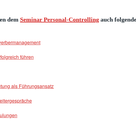
ben dem
Seminar Personal-Controlling
auch folgend
ewerbermanagement
folgreich führen
ütung als Führungsansatz
beitergespräche
hulungen