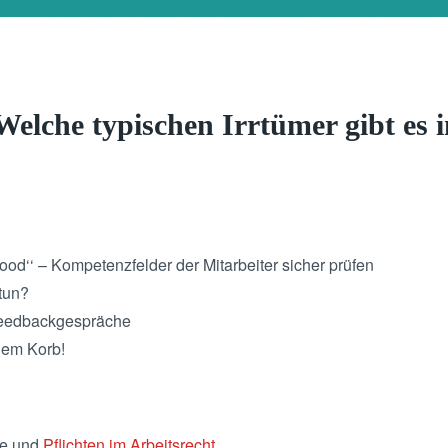
elche typischen Irrtümer gibt es 
ood‘‘ – Kompetenzfelder der Mitarbeiter sicher prüfen
tun?
 Feedbackgespräche
dem Korb!
me und
Pflichten im Arbeitsrecht