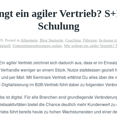
ngt ein agiler Vertrieb? S
Schulung
20
. Posted in
Allgemein
,
Blog Startseite
,
Coaching
,
Führung
,
In-house tr
ktuell
,
Unternehmensberatung online
,
Wie gelingt ein agiler Vertrieb
 Ein agiler Vertrieb zeichnet sich dadurch aus, dass er im Einsa
ist. Verhandle weniger an einem Stück. Nutze stattdessen gezielt
und per Mail. Mit Seminare Vertrieb erfährst Du alles über die n
Digitalisierung im B2B-Vertrieb führt dabei zu folgenden Verän
bs ist digital. Für alle Branchen sind grundlegende Veränderun
triebsaktivitäten bietet die Chance deutlich mehr Kundenwert zu
triebs führt bereits heute zu hohen Wachstumsraten und einer de