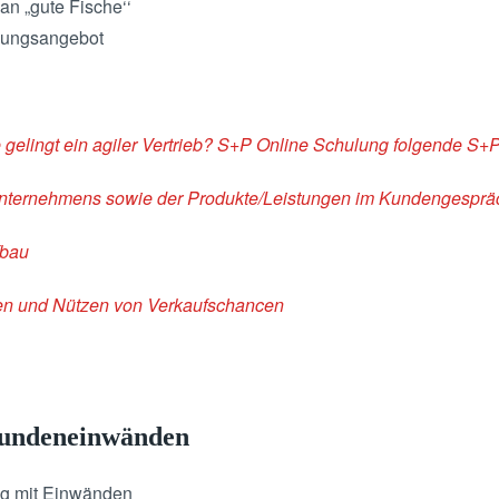
an „gute Fische‘‘
sungsangebot
 gelingt ein agiler Vertrieb? S+P Online Schulung folgende S+
 Unternehmens sowie der Produkte/Leistungen im Kundengesprä
fbau
en und Nützen von Verkaufschancen
Kundeneinwänden
ng mit Einwänden