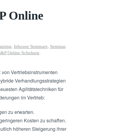
+P Online
aining
,
Inhouse Seminare
,
Seminar
,
? S&P Online Schulung
.
tz von Vertriebsinstrumenten
 hybride Verhandlungsstrategien
euesten Agilitätstechniken für
derungen im Vertrieb:
gen zu erwarten.
 geringeren Kosten zu schaffen.
utlich höheren Steigerung ihrer