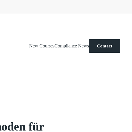
New Courses
Compliance News
Contact
oden für