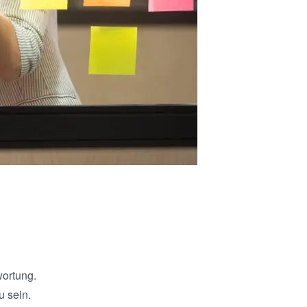
wortung.
u sein.