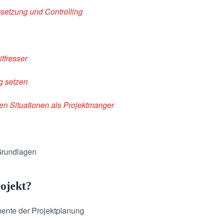
msetzung und Controlling
itfresser
g setzen
gen Situationen als Projektmanger
Grundlagen
ojekt?
ente der Projektplanung