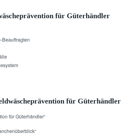
äscheprävention für Güterhändler
-Beauftragten
älle
desystem
ldwäscheprävention für Güterhändler
on für Güterhändler“
anchenüberblick“