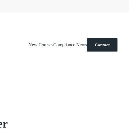
New Courses
Compliance News
Contact
er