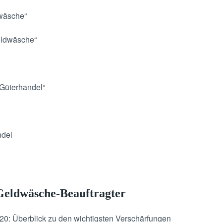
wäsche“
Geldwäsche“
 Güterhandel“
ndel
 Geldwäsche-Beauftragter
0: Überblick zu den wichtigsten Verschärfungen