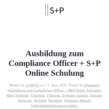
Skip to main content
Ausbildung zum
Compliance Officer + S+P
Online Schulung
Written by
p398955
on
13. June 2020
. Posted in
Allgemein
,
Ausbildung zum Compliance Officer + S&P Online Schulung
,
Blog Startseite
,
Coaching
,
Führung
,
In-house training
,
Inhouse
Seminare
,
Seminar
,
Seminare
,
Seminare Aktuell
,
Unternehmensberatung online
.