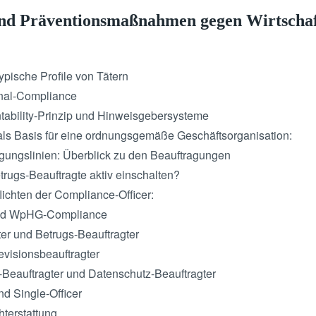
und Präventionsmaßnahmen gegen Wirtschaf
ypische Profile von Tätern
nal-Compliance
tability-Prinzip und Hinweisgebersysteme
g als Basis für eine ordnungsgemäße Geschäftsorganisation:
digungslinien: Überblick zu den Beauftragungen
rugs-Beauftragte aktiv einschalten?
flichten der Compliance-Officer:
nd WpHG-Compliance
er und Betrugs-Beauftragter
visionsbeauftragter
s-Beauftragter und Datenschutz-Beauftragter
nd Single-Officer
hterstattung