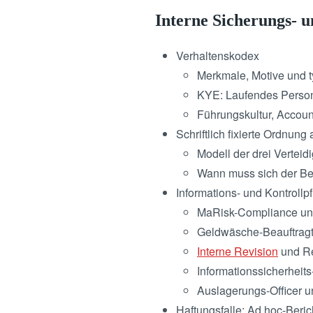
Interne Sicherungs- 
Verhaltenskodex
Merkmale, Motive und t
KYE: Laufendes Perso
Führungskultur, Accoun
Schriftlich fixierte Ordnun
Modell der drei Vertei
Wann muss sich der Bet
Informations- und Kontrollp
MaRisk-Compliance u
Geldwäsche-Beauftragt
Interne Revision
und Re
Informationssicherheit
Auslagerungs-Officer u
Haftungsfalle: Ad hoc-Beric