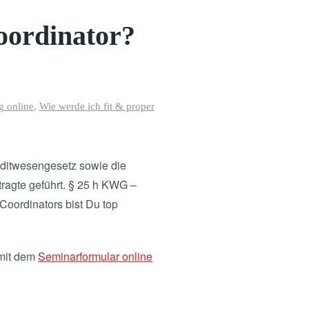
oordinator?
 online
,
Wie werde ich fit & proper
reditwesengesetz sowie die
ragte geführt. § 25 h KWG –
oordinators bist Du top
 mit dem
Seminarformular online