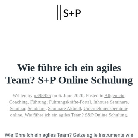
Skip to main content
Wie führe ich ein agiles
Team? S+P Online Schulung
Written by
p398955
on
6. June 2020
. Posted in
Allgemein
,
Coaching
,
Führung
,
Führungskräfte-Portal
,
Inhouse Seminare
,
Seminar
,
Seminare
,
Seminare Aktuell
,
Unternehmensberatung
online
,
Wie führe ich ein agiles Team? S&P Online Schulung
.
Wie führe ich ein agiles Team? Setze agile Instrumente wie