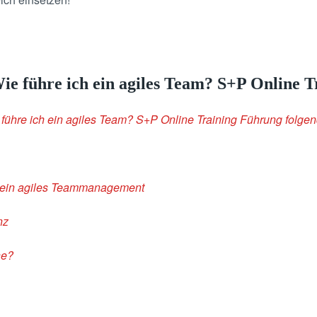
ie führe ich ein agiles Team? S+P Online 
e führe ich ein agiles Team? S+P Online Training Führung folg
h ein agiles Teammanagement
nz
ne?