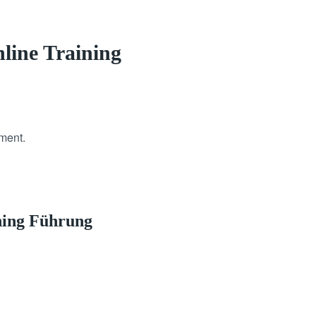
nline Training
ment.
ining Führung