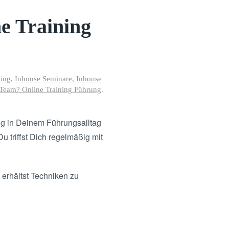
ne Training
ing
,
Inhouse Seminare
,
Inhouse
s Team? Online Training Führung
.
ng in Deinem Führungsalltag
u triffst Dich regelmäßig mit
erhältst Techniken zu