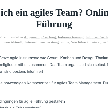
ich ein agiles Team? Onli
Führung
 2020
. Posted in
Allgemein
,
Coaching
,
In-house training
,
Inhouse Coach
minare Aktuell
,
Unternehmensberatung online
,
Wie führe ich ein agile
 Setze agile Instrumente wie Scrum, Kanban und Design Thinki
mitglieder näher zusammen. Das Team organisiert sich selbst. D
n sind bestens informiert
die notwendigen Kompetenzen für agiles Team Management. Du 
ngungen für agile Führung gestaltet?
durch die Führungskraft?