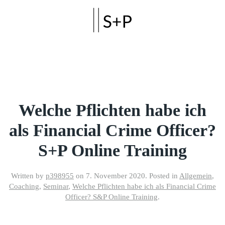
Skip to main content
Welche Pflichten habe ich
als Financial Crime Officer?
S+P Online Training
Written by
p398955
on
7. November 2020
. Posted in
Allgemein
,
Coaching
,
Seminar
,
Welche Pflichten habe ich als Financial Crime
Officer? S&P Online Training
.