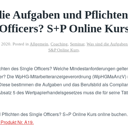
ie Aufgaben und Pflichten
Officers? S+P Online Kur
r 2020
. Posted in
Allgemein
,
Coaching
,
Seminar
,
Was sind die Aufgaben 
S&P Online Kurs
.
chten des Single Officers? Welche Mindestanforderungen gelte
icer? Die WpHG-Mitarbeiteranzeigeverordnung (WpHGMaAnzV) r
iese bestimmen die Aufgaben und das Berufsbild als Complian
Absatz 5 des Wertpapierhandelsgesetzes muss die für seine Tät
Pflichten des Single Officers? S+P Online Kurs online buche
 Produkt Nr. A19.