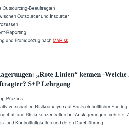
 Outsourcing-Beauftragten
wischen Outsourcer und Insourcer
prozessen
nt-Reporting
ung und Fremdbezug nach
MaRisk
slagerungen: „Rote Linien“ kennen -Welche
ftragter? S+P Lehrgang
ing-Prozess:
ativ verschärften Risikoanalyse auf Basis einheitlicher Scoring-
ogehalt und Risikokonzentration bei Auslagerungen mehrerer Akt
s- und Kontrolltätigkeiten und deren Durchführung