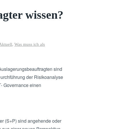
agter wissen?
Aktuell
,
Was muss ich als
Auslagerungsbeauftragten sind
 Durchführung der Risikoanalyse
T- Governance einen
ter (S+P) sind angehende oder
n aus einer neuen Perspektive