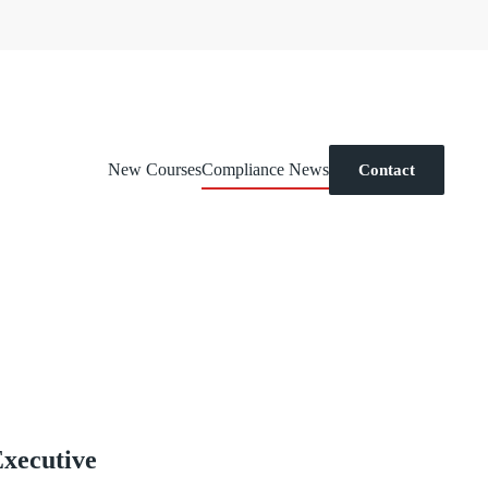
New Courses
Compliance News
Contact
xecutive