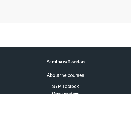
Seminars London
About the courses
S+P Toolbox
Our services
Outsourcing
E-Learning
Courses with certifications