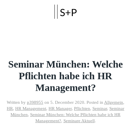
Skip to main content
Seminar München: Welche
Pflichten habe ich HR
Management?
Written by
p398955
on
5. December 2020
. Posted in
Allgemein
,
HR
,
HR Management
,
HR Manager
,
Pflichten
,
Seminar
,
Seminar
München
,
Seminar München: Welche Pflichten habe ich HR
Management?
,
Seminare Aktuell
.