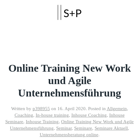
Skip to main content
Online Training New Work
und Agile
Unternehmensführung
Written by
p398955
on
16. April 2020
. Posted in
Allgemein
,
Coaching
,
In-house training
,
Inhouse Coaching
,
Inhouse
Seminare
,
Inhouse Training
,
Online Training New Work und Agile
Unternehmensführung
,
Seminar
,
Seminare
,
Seminare Aktuell
,
Unternehmensberatung online
.