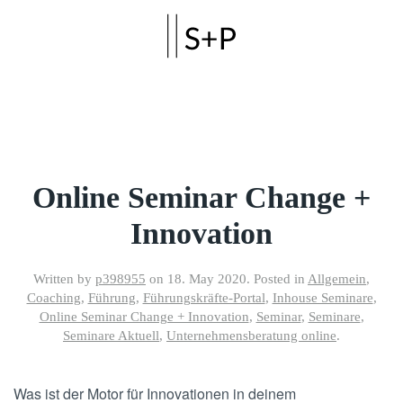
Skip to main content
Online Seminar Change +
Innovation
Written by
p398955
on
18. May 2020
. Posted in
Allgemein
,
Coaching
,
Führung
,
Führungskräfte-Portal
,
Inhouse Seminare
,
Online Seminar Change + Innovation
,
Seminar
,
Seminare
,
Seminare Aktuell
,
Unternehmensberatung online
.
Was ist der Motor für Innovationen in deinem