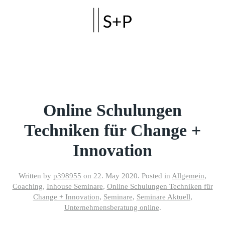
Skip to main content
Online Schulungen
Techniken für Change +
Innovation
Written by
p398955
on
22. May 2020
. Posted in
Allgemein
,
Coaching
,
Inhouse Seminare
,
Online Schulungen Techniken für
Change + Innovation
,
Seminare
,
Seminare Aktuell
,
Unternehmensberatung online
.