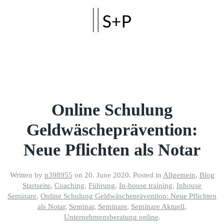
Skip to main content
Online Schulung
Geldwäscheprävention:
Neue Pflichten als Notar
Written by
p398955
on
20. June 2020
. Posted in
Allgemein
,
Blog
Startseite
,
Coaching
,
Führung
,
In-house training
,
Inhouse
Seminare
,
Online Schulung Geldwäscheprävention: Neue Pflichten
als Notar
,
Seminar
,
Seminare
,
Seminare Aktuell
,
Unternehmensberatung online
.