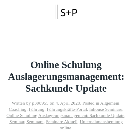
Skip to main content
Online Schulung
Auslagerungsmanagement:
Sachkunde Update
Written by
p398955
on
4. April 2020
. Posted in
Allgemein
,
Coaching
,
Führung
,
Führungskräfte-Portal
,
Inhouse Seminare
,
Online Schulung Auslagerungsmanagement: Sachkunde Update
,
Seminar
,
Seminare
,
Seminare Aktuell
,
Unternehmensberatung
online
.