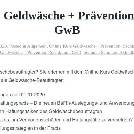
 Geldwäsche + Präventio
GwB
2020
. Posted in
Allgemein
,
Online Kurs Geldwäsche + Prävention: Sac
Geldwäsche + Prävention: Sachkunde GwB
,
Seminar
,
Seminare Aktuell
wäschebeauftragter? Sie erlernen mit dem Online Kurs Geldwäs
 als Geldwäsche-Beauftragter:
ngen seit 01.01.2020
altungspraxis – Die neuen BaFin-Auslegungs- und Anwendun
en Haftungsrisiken des Geldwäschebeauftragten
t es, um Vermögensschäden und Haftungsfälle zu vermeiden?
lungsstrategien in der Praxis