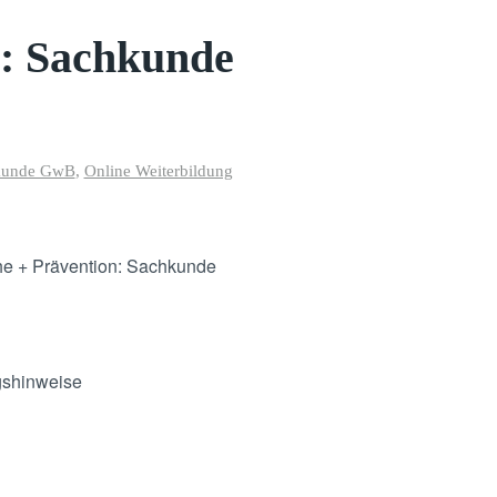
n: Sachkunde
hkunde GwB
,
Online Weiterbildung
.
che + Prävention: Sachkunde
gshinweise