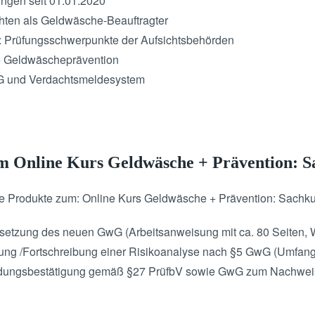
ngen seit 01.01.2020
hten als Geldwäsche-Beauftragter
G: Prüfungsschwerpunkte der Aufsichtsbehörden
e Geldwäscheprävention
G und Verdachtsmeldesystem
em Online Kurs Geldwäsche + Prävention:
nde Produkte zum: Online Kurs Geldwäsche + Prävention: Sach
Umsetzung des neuen GwG (Arbeitsanweisung mit ca. 80 Seiten,
llung /Fortschreibung einer Risikoanalyse nach §5 GwG (Umfang
tbildungsbestätigung gemäß §27 PrüfbV sowie GwG zum Nachwe