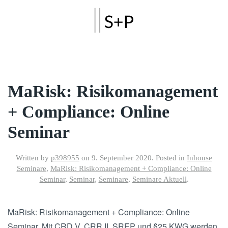
Skip to main content
MaRisk: Risikomanagement
+ Compliance: Online
Seminar
Written by
p398955
on
9. September 2020
. Posted in
Inhouse
Seminare
,
MaRisk: Risikomanagement + Compliance: Online
Seminar
,
Seminar
,
Seminare
,
Seminare Aktuell
.
MaRisk: Risikomanagement + Compliance: Online
Seminar. Mit CRD V, CRR II, SREP und §25 KWG werden