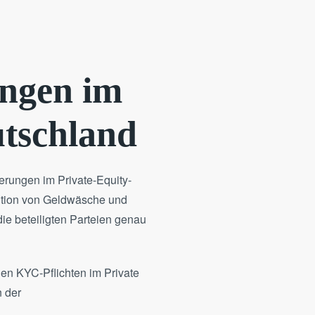
ungen im
utschland
erungen im Private-Equity-
ention von Geldwäsche und
die beteiligten Parteien genau
en KYC-Pflichten im Private
n der