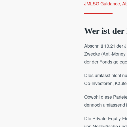
JMLSG Guidance, Abs
Wer ist de
Abschnitt 13.21 der J
Zwecke (Anti-Money L
der der Fonds gelege
Dies umfasst nicht n
Co-Investoren, Käufe
Obwohl diese Parteie
dennoch umfassend id
Die Private-Equity-Fi
von Geldwäsche und T