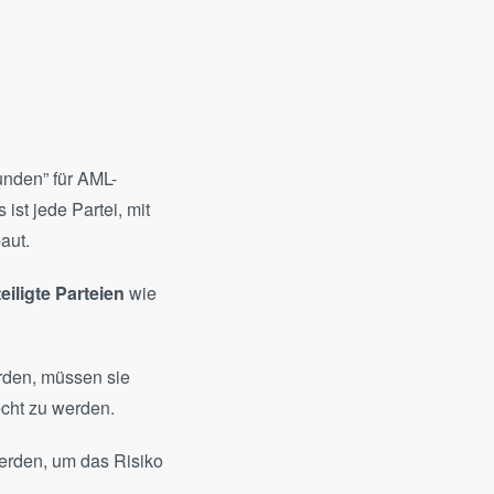
unden” für AML-
st jede Partei, mit
baut.
eiligte Parteien
wie
erden, müssen sie
echt zu werden.
werden, um das Risiko