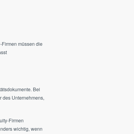
ity-Firmen müssen die
asst
tätsdokumente. Bei
ktur des Unternehmens,
quity-Firmen
onders wichtig, wenn