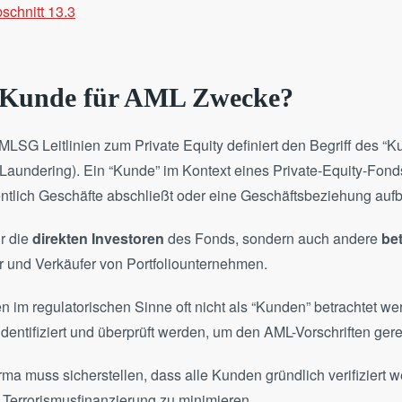
chnitt 13.3
r Kunde für AML Zwecke?
MLSG Leitlinien zum Private Equity definiert den Begriff des “K
aundering). Ein “Kunde” im Kontext eines Private-Equity-Fonds i
ntlich Geschäfte abschließt oder eine Geschäftsbeziehung auf
ur die
direkten Investoren
des Fonds, sondern auch andere
bet
r und Verkäufer von Portfoliounternehmen.
n im regulatorischen Sinne oft nicht als “Kunden” betrachtet w
entifiziert und überprüft werden, um den AML-Vorschriften ger
rma muss sicherstellen, dass alle Kunden gründlich verifiziert 
errorismusfinanzierung zu minimieren​​.