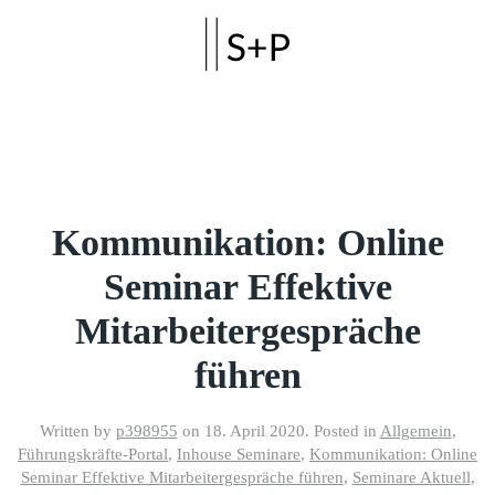
Skip to main content
Kommunikation: Online
Seminar Effektive
Mitarbeitergespräche
führen
Written by
p398955
on
18. April 2020
. Posted in
Allgemein
,
Führungskräfte-Portal
,
Inhouse Seminare
,
Kommunikation: Online
Seminar Effektive Mitarbeitergespräche führen
,
Seminare Aktuell
,