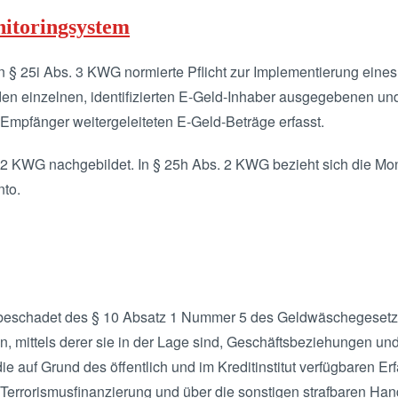
itoringsystem
n § 25i Abs. 3 KWG normierte Pflicht zur Implementierung ein
den einzelnen, identifizierten E-Geld-Inhaber ausgegebenen u
 Empfänger weitergeleiteten E-Geld-Beträge erfasst.
2 KWG nachgebildet. In § 25h Abs. 2 KWG bezieht sich die Moni
nto.
 unbeschadet des § 10 Absatz 1 Nummer 5 des Geldwäschegeset
en, mittels derer sie in der Lage sind, Geschäftsbeziehungen un
e auf Grund des öffentlich und im Kreditinstitut verfügbaren E
errorismusfinanzierung und über die sonstigen strafbaren Ha