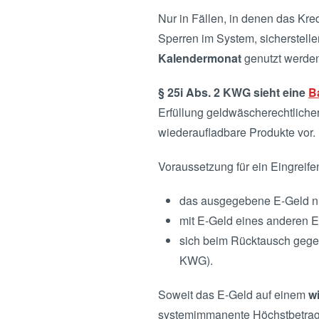
Nur in Fällen, in denen das Kred
Sperren im System, sicherstell
Kalendermonat
genutzt werden
§ 25i Abs. 2 KWG sieht eine
B
Erfüllung geldwäscherechtlicher 
wiederaufladbare Produkte vor.
Voraussetzung für ein Eingreife
das ausgegebene E-Geld ni
mit E-Geld eines anderen E
sich beim Rücktausch gege
KWG).
Soweit das E-Geld auf einem
w
systemimmanente Höchstbetragss