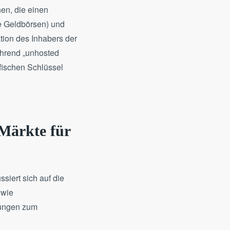
en, die einen
e Geldbörsen) und
ation des Inhabers der
ährend „unhosted
afischen Schlüssel
Märkte für
siert sich auf die
 wie
lungen zum