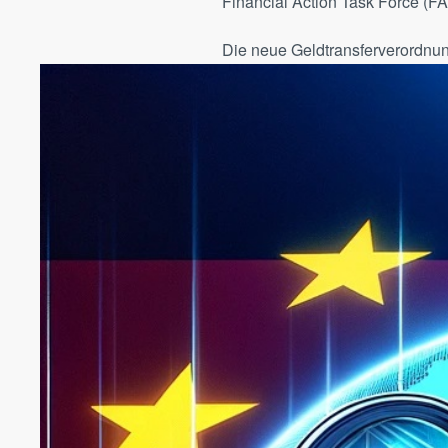
Financial Action Task Force (FA
Die neue Geldtransferverordnun