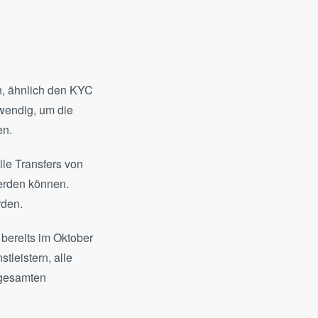
n, ähnlich den KYC
wendig, um die
en.
lle Transfers von
werden können.
rden.
 bereits im Oktober
tleistern, alle
 gesamten