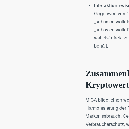
Interaktion zwi
Gegenwert von 10
„unhosted wallets
„unhosted wallet
wallets“ direkt v
behält.
Zusammenha
Kryptowert
MiCA bildet einen we
Harmonisierung der R
Marktmissbrauch, Ge
Verbraucherschutz, 