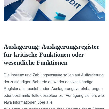
Auslagerung: Auslagerungsregister
für kritische Funktionen oder
wesentliche Funktionen
Die Institute und Zahlungsinstitute sollen auf Aufforderung
der zuständigen Behörde entweder das vollständige
Register aller bestehenden Auslagerungsvereinbarungen
oder bestimmte Teile desselben zur Verfügung stellen, wie
etwa Informationen über alle
Auslagerungsvereinbarungen, die unter eine der in Absatz