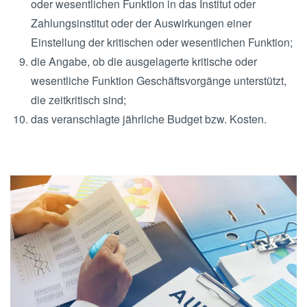
oder wesentlichen Funktion in das Institut oder
Zahlungsinstitut oder der Auswirkungen einer
Einstellung der kritischen oder wesentlichen Funktion;
die Angabe, ob die ausgelagerte kritische oder
wesentliche Funktion Geschäftsvorgänge unterstützt,
die zeitkritisch sind;
das veranschlagte jährliche Budget bzw. Kosten.