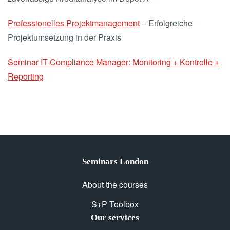
Professionelles Projektmanagement
– Erfolgreiche
Projektumsetzung in der Praxis
Seminar IT-Compliance Manager: Monitoring + Kontrolle +
Reporting
Seminars London
About the courses
S+P Toolbox
Our services