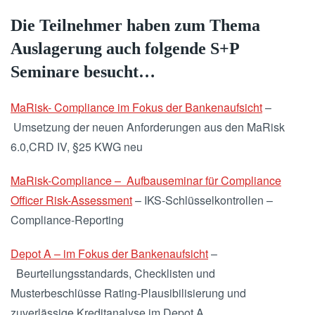
Die Teilnehmer haben zum Thema
Auslagerung auch folgende S+P
Seminare besucht…
MaRisk- Compliance im Fokus der Bankenaufsicht
–
Umsetzung der neuen Anforderungen aus den MaRisk
6.0,CRD IV, §25 KWG neu
MaRisk-Compliance – Aufbauseminar für Compliance
Officer Risk-Assessment
– IKS-Schlüsselkontrollen –
Compliance-Reporting
Depot A – im Fokus der Bankenaufsicht
–
Beurteilungsstandards, Checklisten und
Musterbeschlüsse Rating-Plausibilisierung und
zuverlässige Kreditanalyse im Depot A