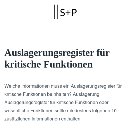
Skip to main content
Auslagerungsregister für
kritische Funktionen
Welche Informationen muss ein Auslagerungsregister für
kritische Funktionen beinhalten? Auslagerung:
Auslagerungsregister für kritische Funktionen oder
wesentliche Funktionen sollte mindestens folgende 10
zusätzlichen Informationen enthalten: